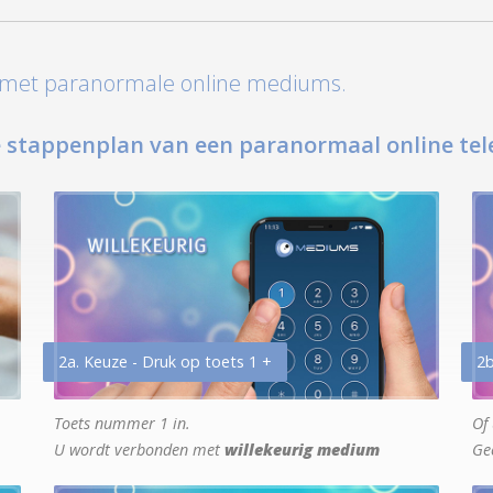
t met paranormale online mediums.
 stappenplan van een paranormaal online tel
2a. Keuze - Druk op toets 1 +
2b
Toets nummer 1 in.
Of 
U wordt verbonden met
willekeurig medium
Ge