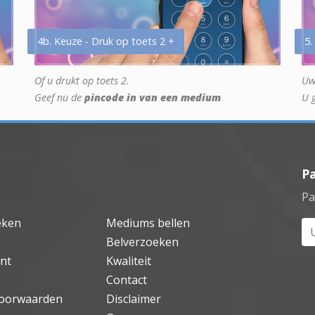
4b. Keuze - Druk op toets 2 +
5.
Of u drukt op toets 2.
Uw
Geef nu de
pincode in van een medium
U 
P
Pa
eken
Mediums bellen
Uw
Belverzoeken
nt
Kwaliteit
Contact
oorwaarden
Disclaimer