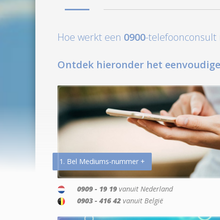
Hoe werkt een
0900
-telefoonconsul
Ontdek hieronder het eenvoudige
1. Bel Mediums-nummer +
0909 - 19 19
vanuit Nederland
0903 - 416 42
vanuit België