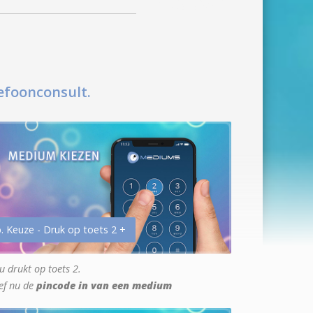
efoonconsult.
. Keuze - Druk op toets 2 +
u drukt op toets 2.
ef nu de
pincode in van een medium