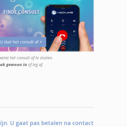
 U sluit het consult af +
enst het consult af te sluiten.
ak gewoon in
of leg af.
ijn. U gaat pas betalen na contact