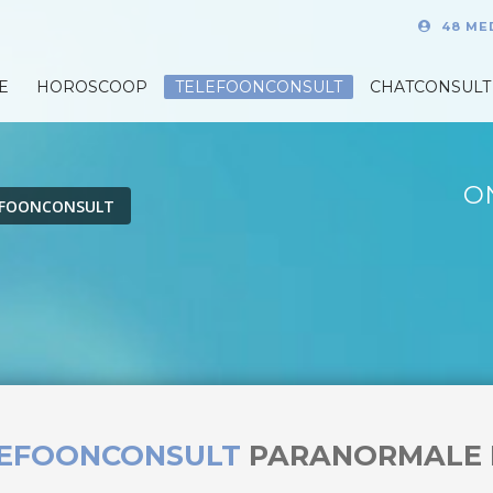
48 ME
E
HOROSCOOP
TELEFOONCONSULT
CHATCONSULT
O
EFOONCONSULT
LEFOONCONSULT
PARANORMALE 