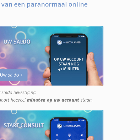
 van een paranormaal online
 Uw saldo +
 saldo bevestiging.
hoort hoeveel
minuten op uw account
staan.