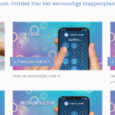
um. Ontdek hier het eenvoudige stappenplan
2. Toets uw code in +
3.
Toets uw persoonlijke code in.
Uw
U 