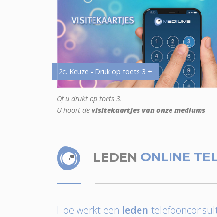
2c. Keuze - Druk op toets 3 +
Of u drukt op toets 3.
U hoort de
visitekaartjes van onze mediums
LEDEN
ONLINE TE
Hoe werkt een
leden
-telefoonconsult