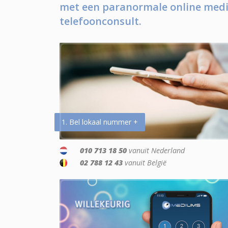
met een paranormale online medi
telefoonconsult.
1. Bel lokaal nummer +
010 713 18 50
vanuit Nederland
02 788 12 43
vanuit België