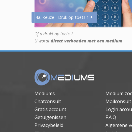
4a. Keuze - Druk op toets 1 +
Of u drukt op toets 1.
U wordt
direct verbonden met een medium
Mediums
Medium zo
Chatconsult
Mailconsult
Gratis account
Login accou
Getuigenissen
F.A.Q
Privacybeleid
Algemene v