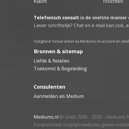
Klacht
Inzichten
Telefonisch consult
is de snelste manier
Liever schriftelijk? Chat en e-mail kan ook, al
Veiligheid: betaal enkel via Mediums.nl-account en de
Bronnen & sitemap
Liefde & Relaties
Toekomst & Begeleiding
Consulenten
Aanmelden als Medium
Mediums.nl
© sinds 2006 - 2026
- mediums N
Paranormale Hulplijn:mediums geven inzich