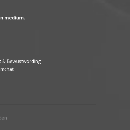
en medium
.
ht & Bewustwording
umchat
den