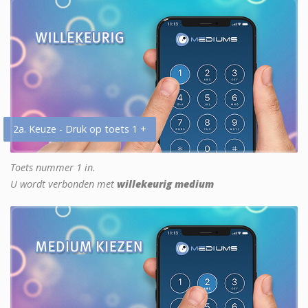
2a. Keuze - Druk op toets 1 +
Toets nummer 1 in.
U wordt verbonden met
willekeurig medium