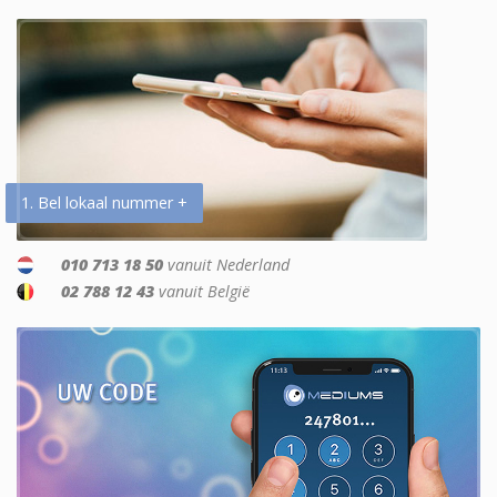
1. Bel lokaal nummer +
010 713 18 50
vanuit Nederland
02 788 12 43
vanuit België