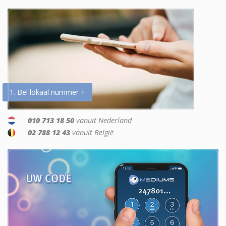
1. Bel lokaal nummer +
010 713 18 50
vanuit Nederland
02 788 12 43
vanuit België