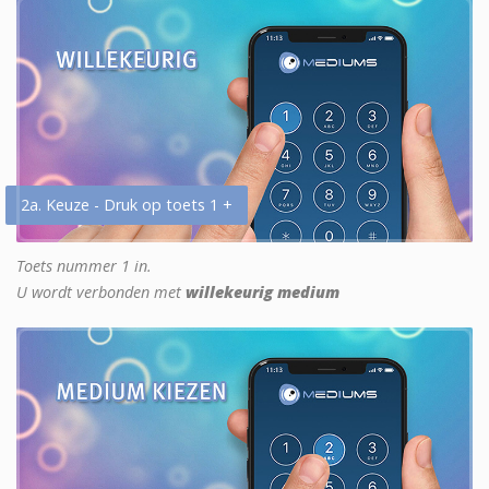
2a. Keuze - Druk op toets 1 +
Toets nummer 1 in.
U wordt verbonden met
willekeurig medium